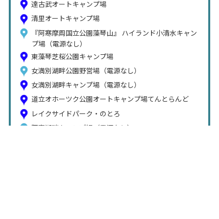
達古武オートキャンプ場
清里オートキャンプ場
『阿寒摩周国立公園藻琴山』 ハイランド小清水キャン
プ場（電源なし）
東藻琴芝桜公園キャンプ場
女満別湖畔公園野営場（電源なし）
女満別湖畔キャンプ場（電源なし）
道立オホーツク公園オートキャンプ場てんとらんど
レイクサイドパーク・のとろ
阿寒湖畔キャンプ場（電源なし）
士幌高原ヌプカの里（電源なし）
上士幌町航空公園キャンプ場（電源なし）
国設ぬかびら野営場（電源なし）
国設然別湖北岸野営場（電源なし）
十勝エコロジーパークオートキャンプ場（電源なし）
スノーピーク十勝ポロシリキャンプフィールド