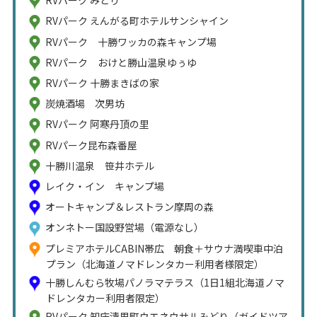
RVパーク みどり
RVパーク えんがる町ホテルサンシャイン
RVパーク 十勝ワッカの森キャンプ場
RVパーク おけと勝山温泉ゆぅゆ
RVパーク 十勝まきばの家
炭焼酒場 次男坊
RVパーク 阿寒丹頂の里
RVパーク昆布森番屋
十勝川温泉 笹井ホテル
レイク・イン キャンプ場
オートキャンプ＆レストラン摩周の森
オンネトー国設野営場（電源なし）
プレミアホテルCABIN帯広 朝食＋サウナ満喫車中泊
プラン（北海道ノマドレンタカー利用者様限定）
十勝しんむら牧場パノラマテラス（1日1組北海道ノマ
ドレンタカー利用者限定）
RVパーク 知床清里町ウエネウサルみどり（ガイドツア