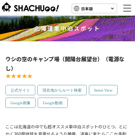
togg
navi
北海道車中泊スポット
ウシの空のキャンプ場（開陽台展望台）（電源な
し）
★★★★★
公式サイト
現在地からルート検索
Street View
Google画像
Google動画
ここは北海道の中でも超オススメ車中泊スポットのひとつ、とに
かく360度地球を見渡せるような絶景、道東に来たらここか多和