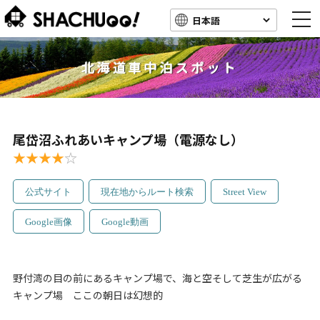
togg
navi
北海道車中泊スポット
尾岱沼ふれあいキャンプ場（電源なし）
★★★★
☆
公式サイト
現在地からルート検索
Street View
Google画像
Google動画
野付湾の目の前にあるキャンプ場で、海と空そして芝生が広がる
キャンプ場 ここの朝日は幻想的