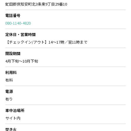
虻田郡倶知安町北3条東9丁目29番10
電話番号
080-1140-4820
定休日・営業時間
【チェックイン/アウト】14～17時／翌11時まで
開設期間
4月下旬～10月下旬
利用料
有料
電源
有り
車中泊場所
サイト内
焚き火