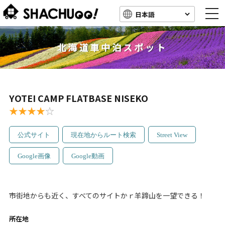
togg
navi
北海道車中泊スポット
YOTEI CAMP FLATBASE NISEKO
★★★★
☆
公式サイト
現在地からルート検索
Street View
Google画像
Google動画
市街地からも近く、すべてのサイトかｒ羊蹄山を一望できる！
所在地