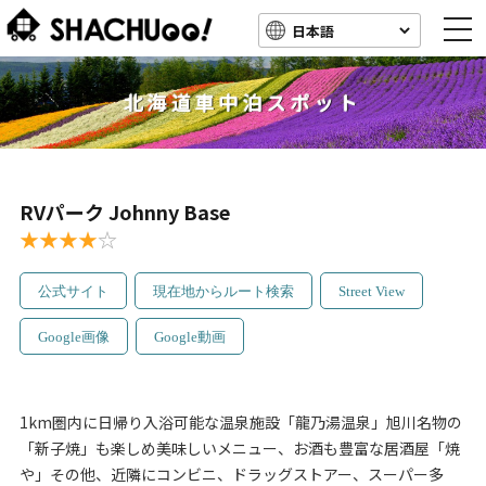
togg
navi
北海道車中泊スポット
RVパーク Johnny Base
★★★★
☆
公式サイト
現在地からルート検索
Street View
Google画像
Google動画
1km圏内に日帰り入浴可能な温泉施設「龍乃湯温泉」旭川名物の
「新子焼」も楽しめ美味しいメニュー、お酒も豊富な居酒屋「焼
や」その他、近隣にコンビニ、ドラッグストアー、スーパー多