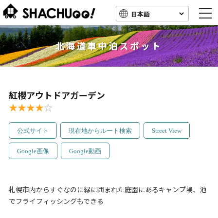
togg
navi
北海道車中泊スポット
紅櫻アウトドアガーデン
★★★★
☆
公式サイト
現在地からルート検索
Street View
Google画像
Google動画
札幌市内からすぐなのに緑に囲まれた庭園にあるキャンプ場、池
でフライフィッシングもできる