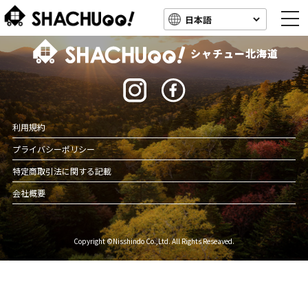
togg
navi
北海道キャンピングカー車中泊スポット情報
シャチュー北海道
利用規約
プライバシーポリシー
特定商取引法に関する記載
会社概要
Copyright ©Nisshindo Co.,Ltd. All Rights Reseaved.