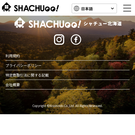
togg
navi
北海道キャンピングカー車中泊スポット情報
シャチュー北海道
利用規約
プライバシーポリシー
特定商取引法に関する記載
会社概要
Copyright ©Nisshindo Co.,Ltd. All Rights Reseaved.