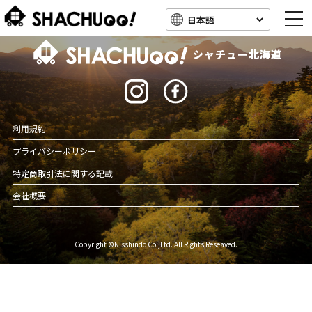
togg
navi
北海道キャンピングカー車中泊スポット情報
シャチュー北海道
利用規約
プライバシーポリシー
特定商取引法に関する記載
会社概要
Copyright ©Nisshindo Co.,Ltd. All Rights Reseaved.