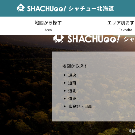
シャチュー北海道
地図から探す
エリア別おす
北海道キャンピングカー車中泊
Area
Favorite
シャ
地図から探す
道央
道南
道北
道東
富良野・日高
利