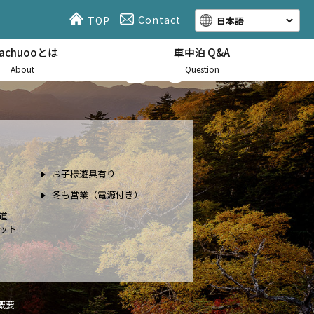
Contact
TOP
hachuooとは
車中泊 Q&A
About
Question
お子様遊具有り
冬も営業（電源付き）
道
ット
概要