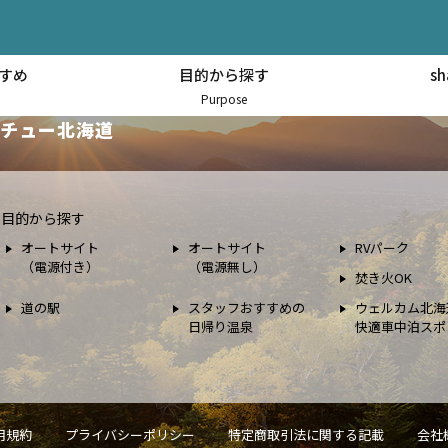
すめ
目的から探す
s
スポット情報
Purpose
チュー北海道
目的から探す
オートサイト
オートサイト
RVパーク
（電源付き）
（電源無し）
焚き火OK
道の駅
スタッフおすすめの
ウェルカム北海
日帰り温泉
快適車中泊スポ
用規約
プライバシーポリシー
特定商取引法に関する記載
会社