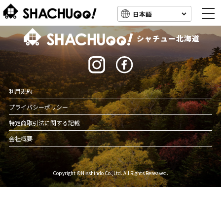
togg
navi
北海道キャンピングカー車中泊スポット情報
シャチュー北海道
利用規約
プライバシーポリシー
特定商取引法に関する記載
会社概要
Copyright ©Nisshindo Co.,Ltd. All Rights Reseaved.