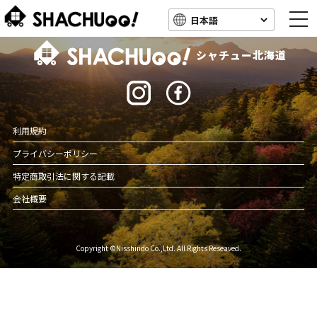
togg
navi
北海道キャンピングカー車中泊スポット情報
シャチュー北海道
利用規約
プライバシーポリシー
特定商取引法に関する記載
会社概要
Copyright ©Nisshindo Co.,Ltd. All Rights Reseaved.