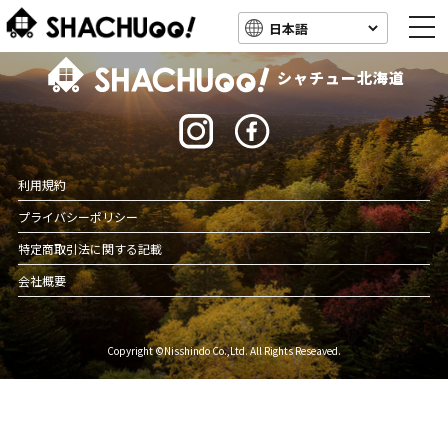
togg
navi
北海道キャンピングカー車中泊スポット情報
シャチュー北海道
利用規約
プライバシーポリシー
特定商取引法に関する記載
会社概要
Copyright ©Nisshindo Co.,Ltd. All Rights Reseaved.