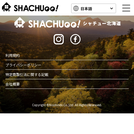
togg
navi
北海道キャンピングカー車中泊スポット情報
シャチュー北海道
利用規約
プライバシーポリシー
特定商取引法に関する記載
会社概要
Copyright ©Nisshindo Co.,Ltd. All Rights Reseaved.