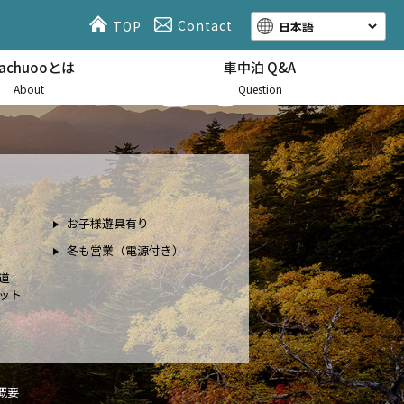
Contact
TOP
hachuooとは
車中泊 Q&A
About
Question
お子様遊具有り
冬も営業（電源付き）
道
ット
概要