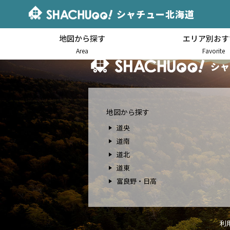
シャチュー北海道
地図から探す
エリア別おす
北海道キャンピングカー車中泊
Area
Favorite
シャ
地図から探す
道央
道南
道北
道東
富良野・日高
利