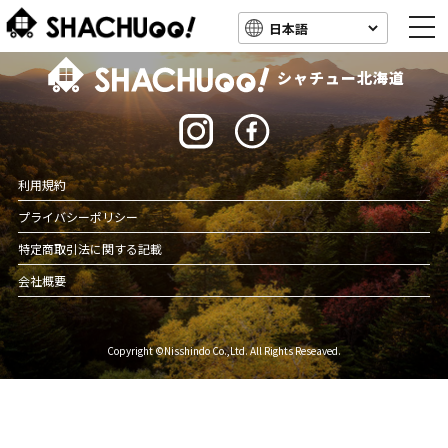
togg
navi
北海道キャンピングカー車中泊スポット情報
シャチュー北海道
利用規約
プライバシーポリシー
特定商取引法に関する記載
会社概要
Copyright ©Nisshindo Co.,Ltd. All Rights Reseaved.