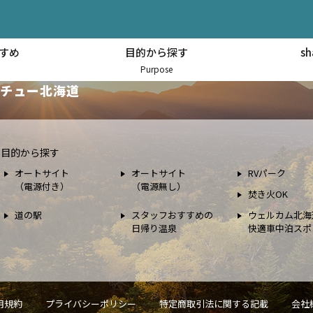
すめ
目的から探す
s
スポット情報
Purpose
チュー北海道
目的から探す
オートサイト
オートサイト
RVパーク
（電源付き）
（電源無し）
焚き火OK
道の駅
スタッフおすすめの
ウェルカム北海
日帰り温泉
快適車中泊スポ
用規約
プライバシーポリシー
特定商取引法に関する記載
会社