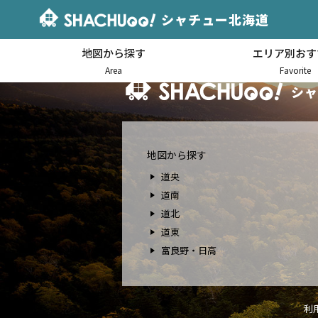
シャチュー北海道
地図から探す
エリア別おす
北海道キャンピングカー車中泊
Area
Favorite
シャ
地図から探す
道央
道南
道北
道東
富良野・日高
利