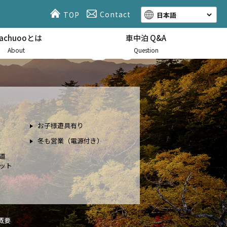
Contact
TOP
hachuooとは
車中泊 Q&A
About
Question
お子様遊具有り
冬も営業（電源付き）
道
ット
概要