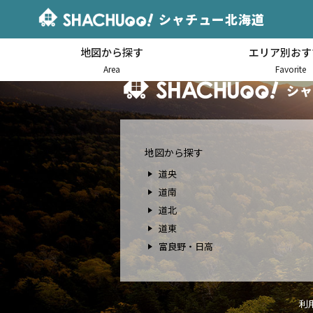
シャチュー北海道
地図から探す
エリア別おす
北海道キャンピングカー車中泊
Area
Favorite
シャ
地図から探す
道央
道南
道北
道東
富良野・日高
利