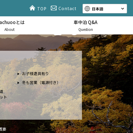
Contact
TOP
hachuooとは
車中泊 Q&A
About
Question
お子様遊具有り
冬も営業（電源付き）
道
ット
概要