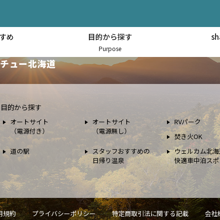
すめ
目的から探す
s
スポット情報
Purpose
チュー北海道
目的から探す
オートサイト
オートサイト
RVパーク
（電源付き）
（電源無し）
焚き火OK
道の駅
スタッフおすすめの
ウェルカム北海
日帰り温泉
快適車中泊スポ
用規約
プライバシーポリシー
特定商取引法に関する記載
会社