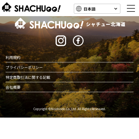
togg
navi
北海道キャンピングカー車中泊スポット情報
シャチュー北海道
利用規約
プライバシーポリシー
特定商取引法に関する記載
会社概要
Copyright ©Nisshindo Co.,Ltd. All Rights Reseaved.