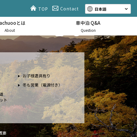
Contact
TOP
hachuooとは
車中泊 Q&A
About
Question
お子様遊具有り
冬も営業（電源付き）
道
ット
概要