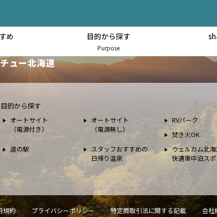
すめ
目的から探す
s
スポット情報
Purpose
チュー北海道
目的から探す
オートサイト
オートサイト
RVパーク
（電源付き）
（電源無し）
焚き火OK
道の駅
スタッフおすすめの
ウェルカム北海
日帰り温泉
快適車中泊スポ
用規約
プライバシーポリシー
特定商取引法に関する記載
会社