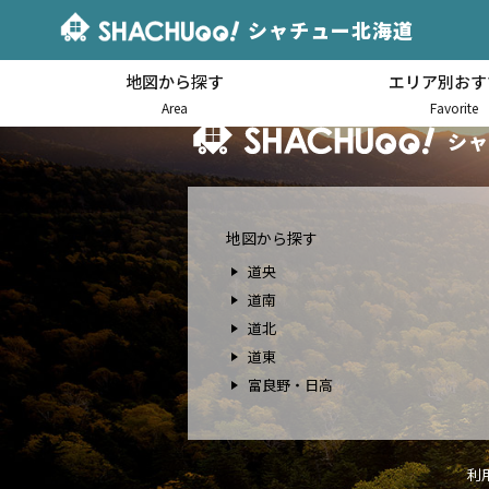
シャチュー北海道
地図から探す
エリア別おす
北海道キャンピングカー車中泊
Area
Favorite
シャ
地図から探す
道央
道南
道北
道東
富良野・日高
利