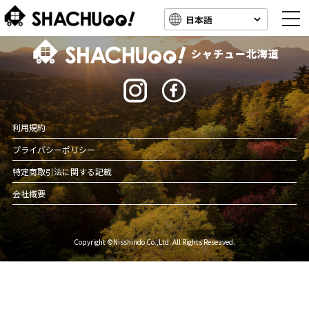
togg
navi
北海道キャンピングカー車中泊スポット情報
シャチュー北海道
利用規約
プライバシーポリシー
特定商取引法に関する記載
会社概要
Copyright ©Nisshindo Co.,Ltd. All Rights Reseaved.