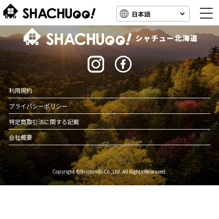
togg
navi
北海道キャンピングカー車中泊スポット情報
シャチュー北海道
利用規約
プライバシーポリシー
特定商取引法に関する記載
会社概要
Copyright ©Nisshindo Co.,Ltd. All Rights Reseaved.