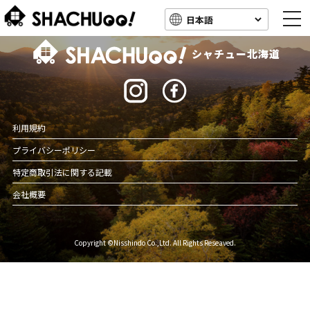
togg
navi
北海道キャンピングカー車中泊スポット情報
シャチュー北海道
利用規約
プライバシーポリシー
特定商取引法に関する記載
会社概要
Copyright ©Nisshindo Co.,Ltd. All Rights Reseaved.