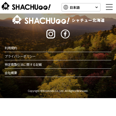
togg
navi
北海道キャンピングカー車中泊スポット情報
シャチュー北海道
利用規約
プライバシーポリシー
特定商取引法に関する記載
会社概要
Copyright ©Nisshindo Co.,Ltd. All Rights Reseaved.