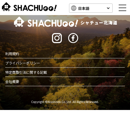
togg
navi
北海道キャンピングカー車中泊スポット情報
シャチュー北海道
利用規約
プライバシーポリシー
特定商取引法に関する記載
会社概要
Copyright ©Nisshindo Co.,Ltd. All Rights Reseaved.