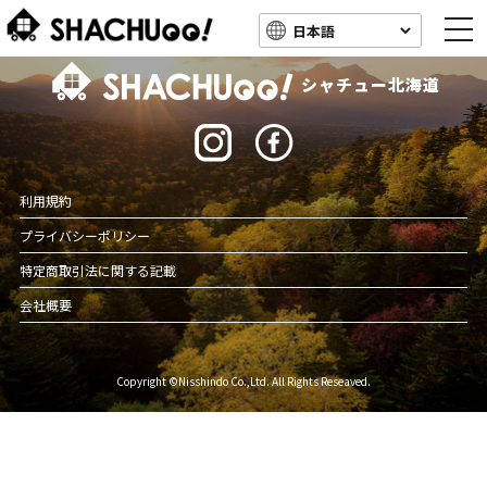
togg
navi
北海道キャンピングカー車中泊スポット情報
シャチュー北海道
利用規約
プライバシーポリシー
特定商取引法に関する記載
会社概要
Copyright ©Nisshindo Co.,Ltd. All Rights Reseaved.