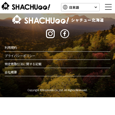
togg
navi
北海道キャンピングカー車中泊スポット情報
シャチュー北海道
利用規約
プライバシーポリシー
特定商取引法に関する記載
会社概要
Copyright ©Nisshindo Co.,Ltd. All Rights Reseaved.