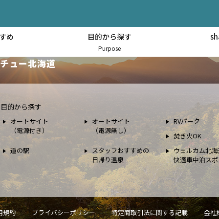
すめ
目的から探す
s
スポット情報
Purpose
チュー北海道
目的から探す
オートサイト
オートサイト
RVパーク
（電源付き）
（電源無し）
焚き火OK
道の駅
スタッフおすすめの
ウェルカム北海
日帰り温泉
快適車中泊スポ
用規約
プライバシーポリシー
特定商取引法に関する記載
会社