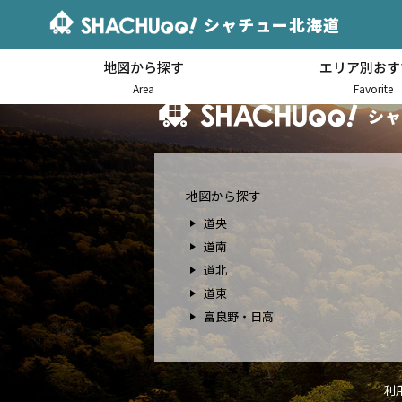
シャチュー北海道
地図から探す
エリア別おす
北海道キャンピングカー車中泊
Area
Favorite
シャ
地図から探す
道央
道南
道北
道東
富良野・日高
利