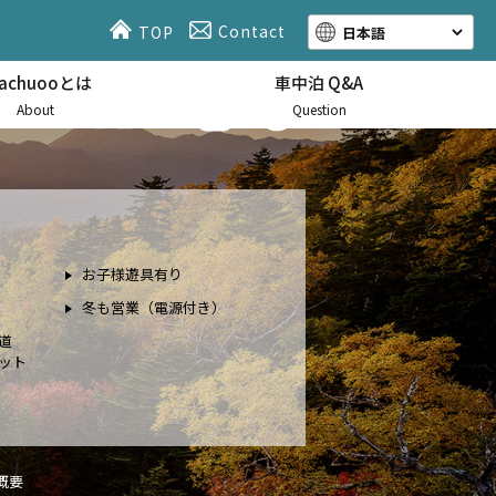
Contact
TOP
hachuooとは
車中泊 Q&A
About
Question
お子様遊具有り
冬も営業（電源付き）
道
ット
概要