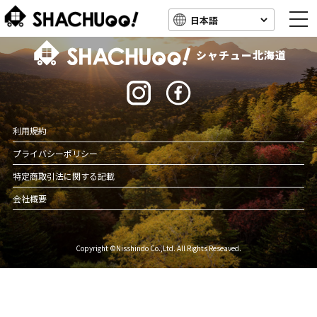
togg
navi
北海道キャンピングカー車中泊スポット情報
シャチュー北海道
利用規約
プライバシーポリシー
特定商取引法に関する記載
会社概要
Copyright ©Nisshindo Co.,Ltd. All Rights Reseaved.