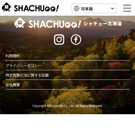
togg
navi
北海道キャンピングカー車中泊スポット情報
シャチュー北海道
利用規約
プライバシーポリシー
特定商取引法に関する記載
会社概要
Copyright ©Nisshindo Co.,Ltd. All Rights Reseaved.