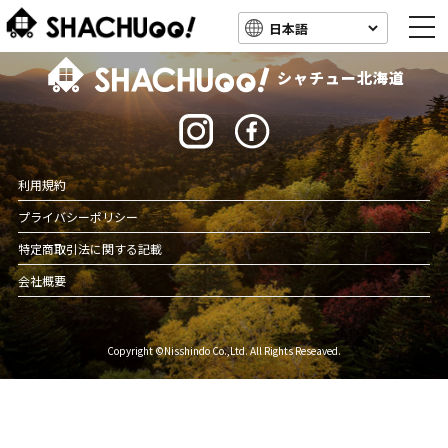
togg
navi
北海道キャンピングカー車中泊スポット情報
シャチュー北海道
利用規約
プライバシーポリシー
特定商取引法に関する記載
会社概要
Copyright ©Nisshindo Co.,Ltd. All Rights Reseaved.