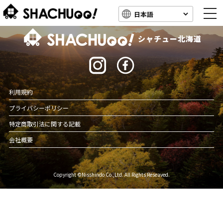
togg
navi
北海道キャンピングカー車中泊スポット情報
シャチュー北海道
利用規約
プライバシーポリシー
特定商取引法に関する記載
会社概要
Copyright ©Nisshindo Co.,Ltd. All Rights Reseaved.