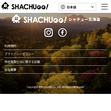
togg
navi
北海道キャンピングカー車中泊スポット情報
シャチュー北海道
利用規約
プライバシーポリシー
特定商取引法に関する記載
会社概要
Copyright ©Nisshindo Co.,Ltd. All Rights Reseaved.